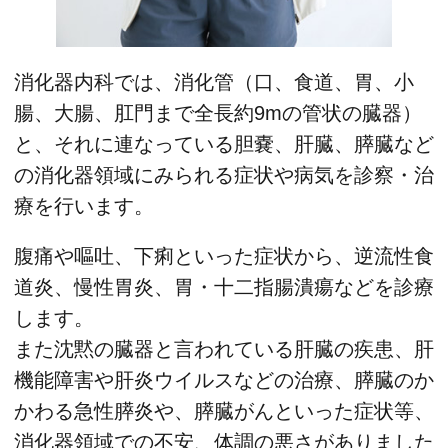
消化器内科では、消化管（口、食道、胃、小
腸、大腸、肛門まで全長約9mの管状の臓器）
と、それに連なっている胆嚢、肝臓、膵臓など
の消化器領域にみられる症状や病気を診察・治
療を行います。
腹痛や嘔吐、下痢といった症状から、逆流性食
道炎、慢性胃炎、胃・十二指腸潰瘍などを診療
します。
また沈黙の臓器と言われている肝臓の疾患、肝
機能障害や肝炎ウイルスなどの治療、膵臓のか
かわる急性膵炎や、膵臓がんといった症状等、
消化器領域での不安、体調の悪さがありました