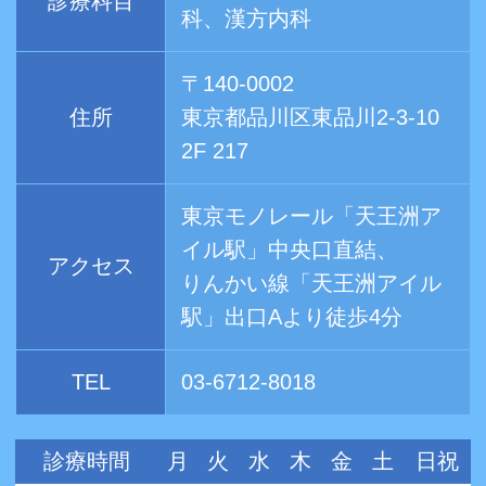
診療科目
科、漢方内科
〒140-0002
住所
東京都品川区東品川2-3-10
2F 217
東京モノレール「天王洲ア
イル駅」中央口直結、
アクセス
りんかい線「天王洲アイル
駅」出口Aより徒歩4分
TEL
03-6712-8018
診療時間
月
火
水
木
金
土
日祝