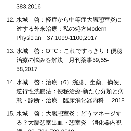
383,2016
水城 啓：軽症から中等症大腸憩室炎に
対する外来治療：私の処方Modern
Physician 37,1099-1100,2017
水城 啓：OTC：これですっきり！便秘
治療の悩みを解決 月刊薬事59,55-
58,2017
水城 啓：治療（6）浣腸、坐薬、摘便、
逆行性洗腸法：便秘治療-新たな分類と病
態・診断・治療 臨床消化器内科, 2018
水城 啓：大腸憩室炎：どうマネージす
る？大腸憩室出血・憩室炎 消化器内視