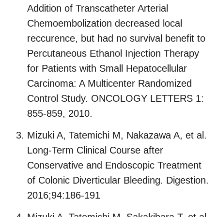
Addition of Transcatheter Arterial
Chemoembolization decreased local
reccurence, but had no survival benefit to
Percutaneous Ethanol Injection Therapy
for Patients with Small Hepatocellular
Carcinoma: A Multicenter Randomized
Control Study. ONCOLOGY LETTERS 1:
855-859, 2010.
Mizuki A, Tatemichi M, Nakazawa A, et al.
Long-Term Clinical Course after
Conservative and Endoscopic Treatment
of Colonic Diverticular Bleeding. Digestion.
2016;94:186-191
Mizuki A, Tatemichi M, Sakakibara T, et al.