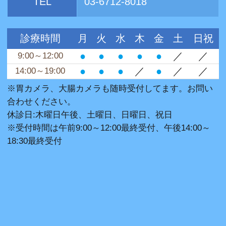
TEL
03-6712-8018
診療時間
月
火
水
木
金
土
日祝
●
●
●
●
●
／
／
9:00～12:00
●
●
●
／
●
／
／
14:00～19:00
※胃カメラ、大腸カメラも随時受付してます。お問い
合わせください。
休診日:木曜日午後、土曜日、日曜日、祝日
※受付時間は午前9:00～12:00最終受付、午後14:00～
18:30最終受付