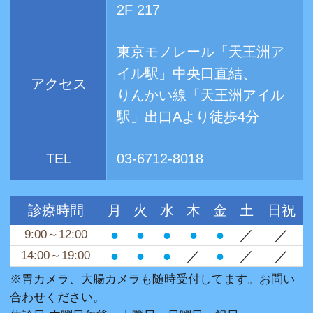
2F 217
東京モノレール「天王洲ア
イル駅」中央口直結、
アクセス
りんかい線「天王洲アイル
駅」出口Aより徒歩4分
TEL
03-6712-8018
診療時間
月
火
水
木
金
土
日祝
●
●
●
●
●
／
／
9:00～12:00
●
●
●
／
●
／
／
14:00～19:00
※胃カメラ、大腸カメラも随時受付してます。お問い
合わせください。